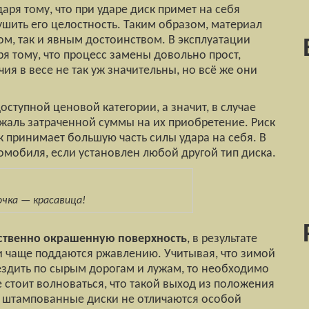
даря тому, что при ударе диск примет на себя
ушить его целостность. Таким образом, материал
ом, так и явным достоинством. В эксплуатации
я тому, что процесс замены довольно прост,
ия в весе не так уж значительны, но всё же они
ступной ценовой категории, а значит, в случае
 жаль затраченной суммы на их приобретение. Риск
к принимает большую часть силы удара на себя. В
томобиля, если установлен любой другой тип диска.
ка — красавица!
ественно окрашенную поверхность
, в результате
и чаще поддаются ржавлению. Учитывая, что зимой
я ездить по сырым дорогам и лужам, то необходимо
 стоит волноваться, что такой выход из положения
о штампованные диски не отличаются особой