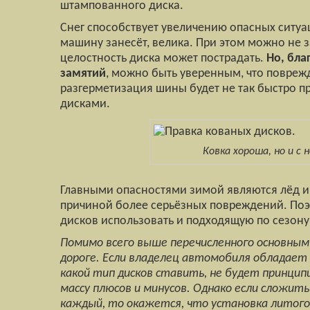
штампованного диска.
Снег способствует увеличению опасных ситуаци
машину занесёт, велика. При этом можно не з
целостность диска может пострадать.
Но, бла
замятий
, можно быть уверенным, что поврежд
разгерметизация шины будет не так быстро п
дисками.
Ковка хороша, но и с
Главными опасностями зимой являются лёд и 
причиной более серьёзных повреждений. Поэ
дисков использовать и подходящую по сезону
Помимо всего выше перечисленного основны
дороге. Если владелец автомобиля обладает
какой тип дисков ставить, не будет принци
массу плюсов и минусов. Однако если сложить
каждый, то окажется, что установка литого