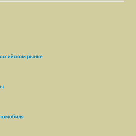
российском рынке
ны
втомобиля