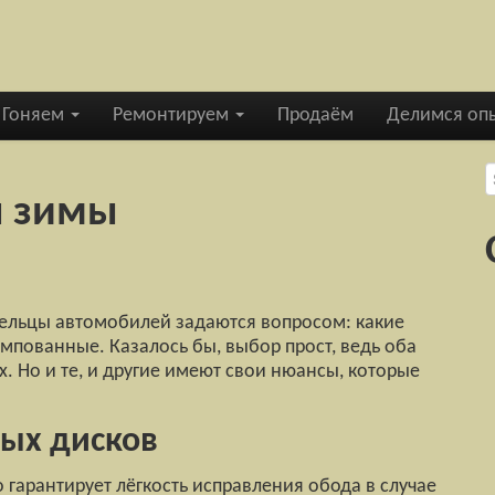
Гоняем
Ремонтируем
Продаём
Делимся оп
S
я зимы
дельцы автомобилей задаются вопросом: какие
мпованные. Казалось бы, выбор прост, ведь оба
 Но и те, и другие имеют свои нюансы, которые
ых дисков
о гарантирует лёгкость исправления обода в случае